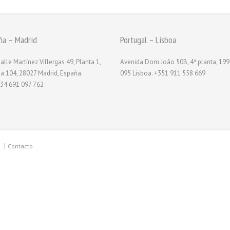
ña – Madrid
Portugal – Lisboa
alle Martínez Villergas 49, Planta 1,
Avenida Dom João 50B, 4ª planta, 199
na 104, 28027 Madrid, España.
095 Lisboa. +351 911 558 669
34 691 097 762
Contacto