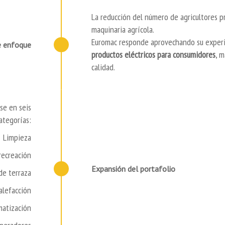
La reducción del número de agricultores
maquinaria agrícola.
Euromac responde aprovechando su experie
 enfoque
productos el
éctricos para consumidores
, 
calidad.
se en seis
ategorías:
Limpieza
 recreación
Expansión del portafolio
de terraza
alefacción
matización