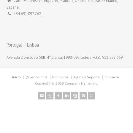
Calle Martínez Villergas 49, Planta 1, Oficina 104, 28027 Madrid,
España.
+34 691 097 762
Portugal – Lisboa
Avenida Dom João 50B, 4ª planta, 1990-095 Lisboa. +351 911 558 669
Inicio
Quien Somos
Productos
Ayuda y Soporte
Contacto
Copyright © 2019 Company Name, Inc.