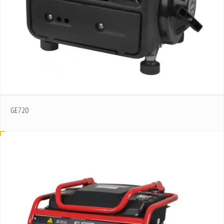
GE720