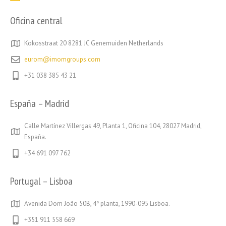
Oficina central
Kokosstraat 20 8281 JC Genemuiden Netherlands
eurom@imomgroups.com
+31 038 385 43 21
España – Madrid
Calle Martínez Villergas 49, Planta 1, Oficina 104, 28027 Madrid,
España.
+34 691 097 762
Portugal – Lisboa
Avenida Dom João 50B, 4ª planta, 1990-095 Lisboa.
+351 911 558 669