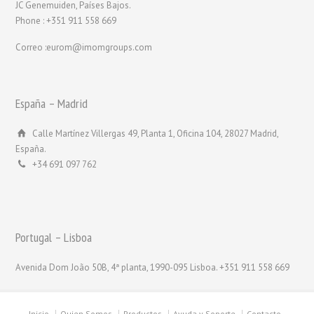
JC Genemuiden, Países Bajos.
Phone : +351 911 558 669
Correo :eurom@imomgroups.com
España – Madrid
Calle Martínez Villergas 49, Planta 1, Oficina 104, 28027 Madrid,
España.
+34 691 097 762
Portugal – Lisboa
Avenida Dom João 50B, 4ª planta, 1990-095 Lisboa. +351 911 558 669
Inicio
Quien Somos
Productos
Ayuda y Soporte
Contacto