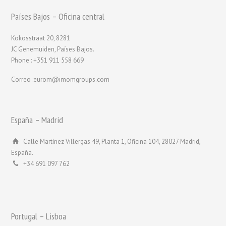
Países Bajos – Oficina central
Kokosstraat 20, 8281
JC Genemuiden, Países Bajos.
Phone : +351 911 558 669
Correo :eurom@imomgroups.com
España – Madrid
Calle Martínez Villergas 49, Planta 1, Oficina 104, 28027 Madrid,
España.
+34 691 097 762
Portugal – Lisboa