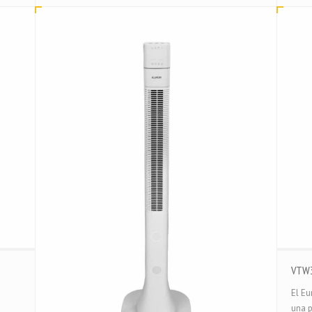
VTW
e
El Eu
una p