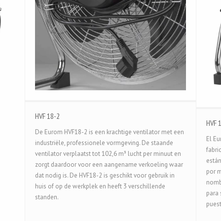
HVF 18-2
HVF 
De Eurom HVF18-2 is een krachtige ventilator met een
El Eu
industriële, professionele vormgeving. De staande
fabri
ventilator verplaatst tot 102,6 m³ lucht per minuut en
están
zorgt daardoor voor een aangename verkoeling waar
por m
dat nodig is. De HVF18-2 is geschikt voor gebruik in
nombr
huis of op de werkplek en heeft 3 verschillende
para 
standen.
puest