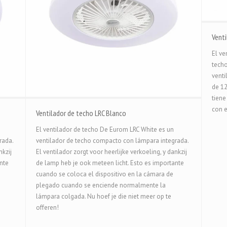
Venti
El ve
techo
venti
de 12
tiene
con e
Ventilador de techo LRC Blanco
El ventilador de techo De Eurom LRC White es un
rada.
ventilador de techo compacto con lámpara integrada.
nkzij
El ventilador zorgt voor heerlijke verkoeling, y dankzij
nte
de lamp heb je ook meteen licht. Esto es importante
cuando se coloca el dispositivo en la cámara de
plegado cuando se enciende normalmente la
lámpara colgada. Nu hoef je die niet meer op te
offeren!