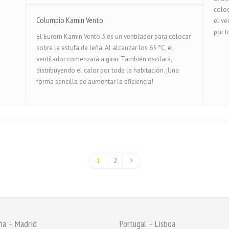
coloc
Columpio Kamin Vento
el ve
por t
El Eurom Kamin Vento 3 es un ventilador para colocar
sobre la estufa de leña. Al alcanzar los 65 °C, el
ventilador comenzará a girar. También oscilará,
distribuyendo el calor por toda la habitación. ¡Una
forma sencilla de aumentar la eficiencia!
1
2
ña – Madrid
Portugal – Lisboa