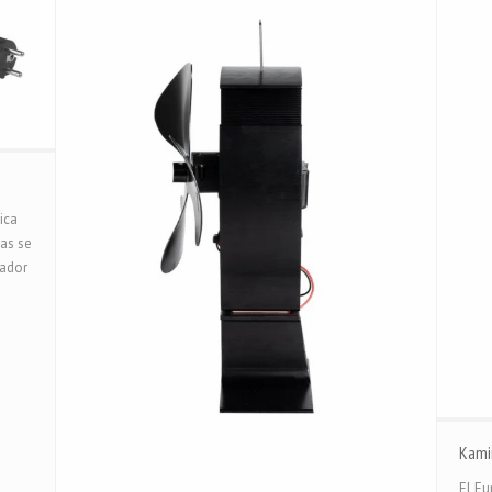
ica
ías se
lador
Kami
El Eu