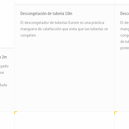
Descongelación de tubería 10m
Desc
El descongelador de tuberías Eurom es una práctica
El de
manguera de calefacción que evita que las tuberías se
mangu
congelen.
conge
de tu
prote
a 2m
agado
que
chufe