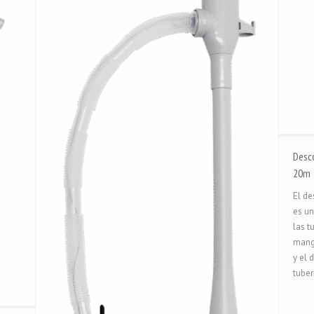
Desc
20m
El d
es un
las t
mangu
y el 
tuber