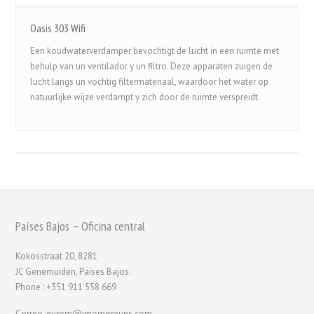
Oasis 303 Wifi
Een koudwaterverdamper bevochtigt de lucht in een ruimte met
behulp van un ventilador y un filtro. Deze apparaten zuigen de
lucht langs un vochtig filtermateriaal, waardoor het water op
natuurlijke wijze verdampt y zich door de ruimte verspreidt.
Países Bajos – Oficina central
Kokosstraat 20, 8281
JC Genemuiden, Países Bajos.
Phone : +351 911 558 669
Correo :eurom@imomgroups.com