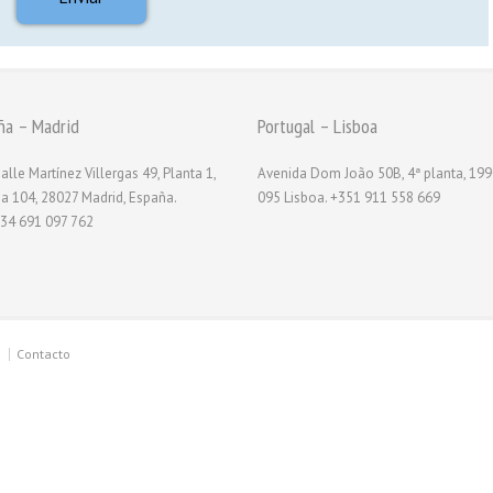
ña – Madrid
Portugal – Lisboa
alle Martínez Villergas 49, Planta 1,
Avenida Dom João 50B, 4ª planta, 199
na 104, 28027 Madrid, España.
095 Lisboa. +351 911 558 669
34 691 097 762
Contacto