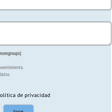
(imomgroups)
onsentimiento.
 datos.
politica de privacidad
Enviar