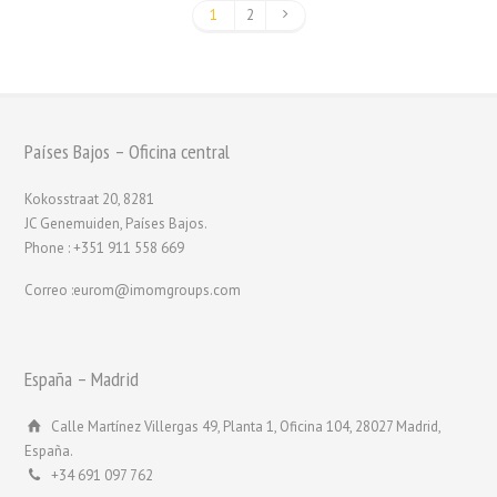
1
2
Países Bajos – Oficina central
Kokosstraat 20, 8281
JC Genemuiden, Países Bajos.
Phone : +351 911 558 669
Correo :eurom@imomgroups.com
España – Madrid
Calle Martínez Villergas 49, Planta 1, Oficina 104, 28027 Madrid,
España.
+34 691 097 762