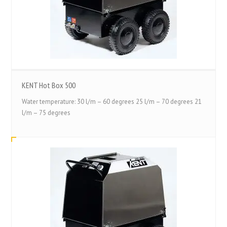
KENT Hot Box 500
Water temperature: 30 l/m – 60 degrees 25 l/m – 70 degrees 21
l/m – 75 degrees