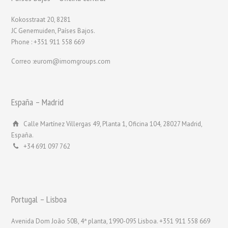
Kokosstraat 20, 8281
JC Genemuiden, Países Bajos.
Phone : +351 911 558 669
Correo :eurom@imomgroups.com
España – Madrid
Calle Martínez Villergas 49, Planta 1, Oficina 104, 28027 Madrid,
España.
+34 691 097 762
Portugal – Lisboa
Avenida Dom João 50B, 4ª planta, 1990-095 Lisboa. +351 911 558 669