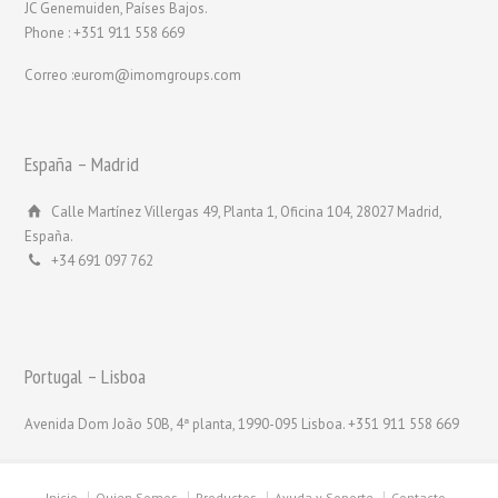
JC Genemuiden, Países Bajos.
Phone : +351 911 558 669
Correo :eurom@imomgroups.com
España – Madrid
Calle Martínez Villergas 49, Planta 1, Oficina 104, 28027 Madrid,
España.
+34 691 097 762
Portugal – Lisboa
Avenida Dom João 50B, 4ª planta, 1990-095 Lisboa. +351 911 558 669
Inicio
Quien Somos
Productos
Ayuda y Soporte
Contacto