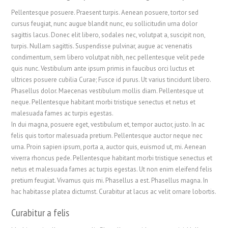
Pellentesque posuere. Praesent turpis. Aenean posuere, tortor sed
cursus feugiat, nunc augue blandit nunc, eu sollicitudin urna dolor
sagittis lacus. Donec elit libero, sodales nec, volutpat a, suscipit non,
turpis. Nullam sagittis. Suspendisse pulvinar, augue ac venenatis
condimentum, sem libero volutpat nibh, nec pellentesque velit pede
quis nunc. Vestibulum ante ipsum primis in faucibus orci luctus et
ultrices posuere cubilia Curae; Fusce id purus. Ut varius tincidunt libero.
Phasellus dolor. Maecenas vestibulum mollis diam. Pellentesque ut
neque. Pellentesque habitant morbi tristique senectus et netus et
malesuada fames ac turpis egestas.
In dui magna, posuere eget, vestibulum et, tempor auctor, justo. In ac
felis quis tortor malesuada pretium. Pellentesque auctor neque nec
urna. Proin sapien ipsum, porta a, auctor quis, euismod ut, mi. Aenean
viverra rhoncus pede. Pellentesque habitant morbi tristique senectus et
netus et malesuada fames ac turpis egestas. Ut non enim eleifend felis
pretium feugiat. Vivamus quis mi. Phasellus a est. Phasellus magna. In
hac habitasse platea dictumst. Curabitur at lacus ac velit ornare lobortis.
Curabitur a felis