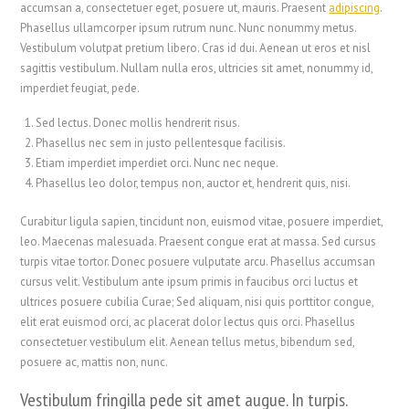
accumsan a, consectetuer eget, posuere ut, mauris. Praesent
adipiscing
.
Phasellus ullamcorper ipsum rutrum nunc. Nunc nonummy metus.
Vestibulum volutpat pretium libero. Cras id dui. Aenean ut eros et nisl
sagittis vestibulum. Nullam nulla eros, ultricies sit amet, nonummy id,
imperdiet feugiat, pede.
Sed lectus. Donec mollis hendrerit risus.
Phasellus nec sem in justo pellentesque facilisis.
Etiam imperdiet imperdiet orci. Nunc nec neque.
Phasellus leo dolor, tempus non, auctor et, hendrerit quis, nisi.
Curabitur ligula sapien, tincidunt non, euismod vitae, posuere imperdiet,
leo. Maecenas malesuada. Praesent congue erat at massa. Sed cursus
turpis vitae tortor. Donec posuere vulputate arcu. Phasellus accumsan
cursus velit. Vestibulum ante ipsum primis in faucibus orci luctus et
ultrices posuere cubilia Curae; Sed aliquam, nisi quis porttitor congue,
elit erat euismod orci, ac placerat dolor lectus quis orci. Phasellus
consectetuer vestibulum elit. Aenean tellus metus, bibendum sed,
posuere ac, mattis non, nunc.
Vestibulum fringilla pede sit amet augue. In turpis.