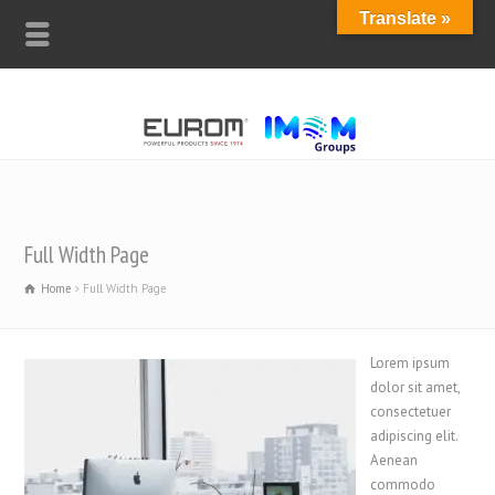
Translate »
Full Width Page
Home
Full Width Page
Lorem ipsum
dolor sit amet,
consectetuer
adipiscing elit.
Aenean
commodo