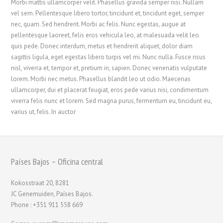
Morbi mattis ullamcorper velit. Phasellus gravida semper nisi. Nullam
vel sem. Pellentesque libero tortor, tincidunt et, tincidunt eget, semper
nec, quam. Sed hendrerit. Morbi ac felis. Nunc egestas, augue at
pellentesque laoreet, felis eros vehicula leo, at malesuada velit leo
quis pede. Donec interdum, metus et hendrerit aliquet, dolor diam
sagittis ligula, eget egestas libero turpis vel mi. Nunc nulla. Fusce risus
nisl, viverra et, tempor et, pretium in, sapien. Donec venenatis vulputate
lorem. Morbi nec metus. Phasellus blandit leo ut odio. Maecenas
ullamcorper, dui et placerat feugiat, eros pede varius nisi, condimentum
viverra felis nunc et lorem. Sed magna purus, fermentum eu, tincidunt eu,
varius ut, felis. In auctor
Países Bajos – Oficina central
Kokosstraat 20, 8281
JC Genemuiden, Países Bajos.
Phone : +351 911 558 669