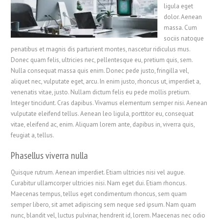
ligula eget
dolor. Aenean
massa. Cum
sociis natoque
penatibus et magnis dis parturient montes, nascetur ridiculus mus.
Donec quam felis, ultricies nec, pellentesque eu, pretium quis, sem.
Nulla consequat massa quis enim. Donec pede justo, fringilla vel,
aliquet nec, vulputate eget, arcu. In enim justo, rhoncus ut, imperdiet a,
venenatis vitae, justo. Nullam dictum felis eu pede mollis pretium.
Integer tincidunt. Cras dapibus. Vivamus elementum semper nisi. Aenean
vulputate eleifend tellus. Aenean leo ligula, porttitor eu, consequat
vitae, eleifend ac, enim. Aliquam lorem ante, dapibus in, viverra quis,
feugiat a, tellus.
Phasellus viverra nulla
Quisque rutrum. Aenean imperdiet. Etiam ultricies nisi vel augue.
Curabitur ullamcorper ultricies nisi. Nam eget dui. Etiam rhoncus.
Maecenas tempus, tellus eget condimentum rhoncus, sem quam
semper libero, sit amet adipiscing sem neque sed ipsum. Nam quam
nunc, blandit vel, luctus pulvinar, hendrerit id, lorem. Maecenas nec odio