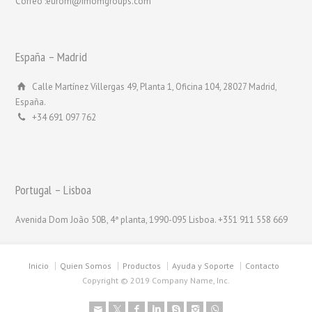
Correo :eurom@imomgroups.com
España – Madrid
Calle Martínez Villergas 49, Planta 1, Oficina 104, 28027 Madrid,
España.
+34 691 097 762
Portugal – Lisboa
Avenida Dom João 50B, 4ª planta, 1990-095 Lisboa. +351 911 558 669
Inicio
Quien Somos
Productos
Ayuda y Soporte
Contacto
Copyright © 2019 Company Name, Inc.