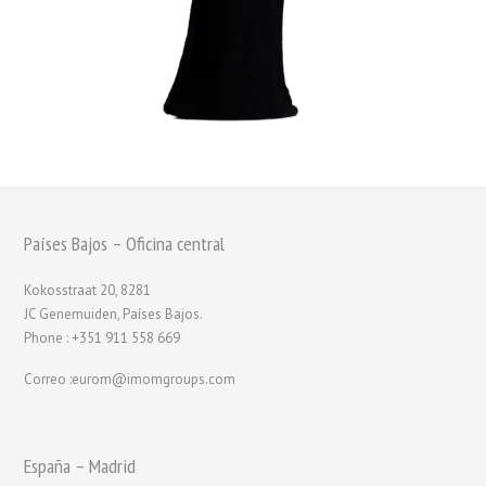
Países Bajos – Oficina central
Kokosstraat 20, 8281
JC Genemuiden, Países Bajos.
Phone : +351 911 558 669
Correo :eurom@imomgroups.com
España – Madrid