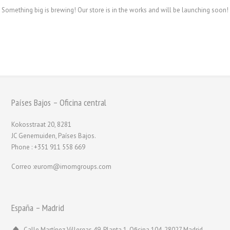
Something big is brewing! Our store is in the works and will be launching soon!
Países Bajos – Oficina central
Kokosstraat 20, 8281
JC Genemuiden, Países Bajos.
Phone : +351 911 558 669
Correo :eurom@imomgroups.com
España – Madrid
Calle Martínez Villergas 49, Planta 1, Oficina 104, 28027 Madrid,