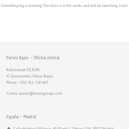
Something big is brewing! Our store is in the works and will be launching soon!
Países Bajos – Oficina central
Kokosstraat 20, 8281
JC Genemuiden, Países Bajos.
Phone : +351 911 558 669
Correo :eurom@imomgroups.com
España – Madrid
Calle Martínez Villergas 49, Planta 1, Oficina 104, 28027 Madrid,