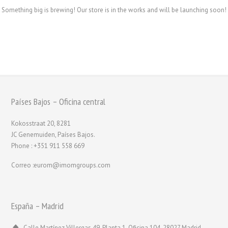
Something big is brewing! Our store is in the works and will be launching soon!
Países Bajos – Oficina central
Kokosstraat 20, 8281
JC Genemuiden, Países Bajos.
Phone : +351 911 558 669
Correo :eurom@imomgroups.com
España – Madrid
Calle Martínez Villergas 49, Planta 1, Oficina 104, 28027 Madrid,