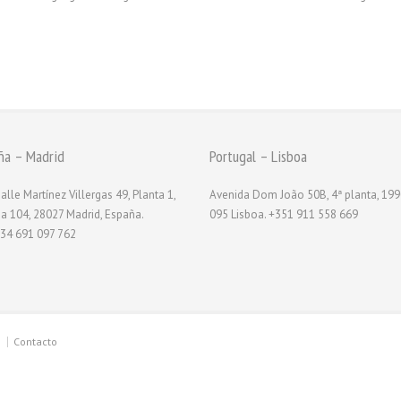
ña – Madrid
Portugal – Lisboa
alle Martínez Villergas 49, Planta 1,
Avenida Dom João 50B, 4ª planta, 199
na 104, 28027 Madrid, España.
095 Lisboa. +351 911 558 669
34 691 097 762
Contacto