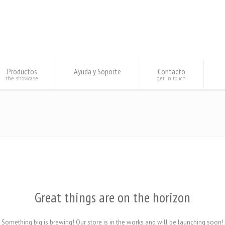
Productos
Ayuda y Soporte
Contacto
the showcase
get in touch
Great things are on the horizon
Something big is brewing! Our store is in the works and will be launching soon!