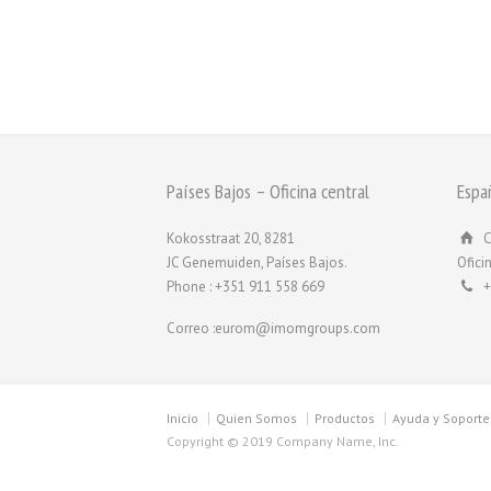
Países Bajos – Oficina central
Espa
Kokosstraat 20, 8281
C
JC Genemuiden, Países Bajos.
Ofici
Phone : +351 911 558 669
+
Correo :eurom@imomgroups.com
Inicio
Quien Somos
Productos
Ayuda y Soporte
Copyright © 2019 Company Name, Inc.