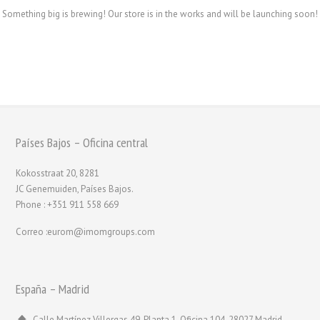
Something big is brewing! Our store is in the works and will be launching soon!
Países Bajos – Oficina central
Kokosstraat 20, 8281
JC Genemuiden, Países Bajos.
Phone : +351 911 558 669
Correo :eurom@imomgroups.com
España – Madrid
Calle Martínez Villergas 49, Planta 1, Oficina 104, 28027 Madrid,