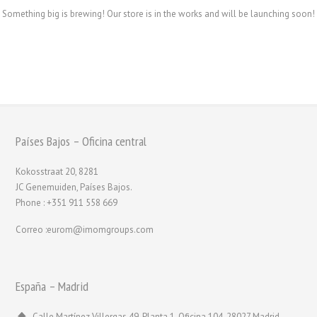
Something big is brewing! Our store is in the works and will be launching soon!
Países Bajos – Oficina central
Kokosstraat 20, 8281
JC Genemuiden, Países Bajos.
Phone : +351 911 558 669
Correo :eurom@imomgroups.com
España – Madrid
Calle Martínez Villergas 49, Planta 1, Oficina 104, 28027 Madrid,