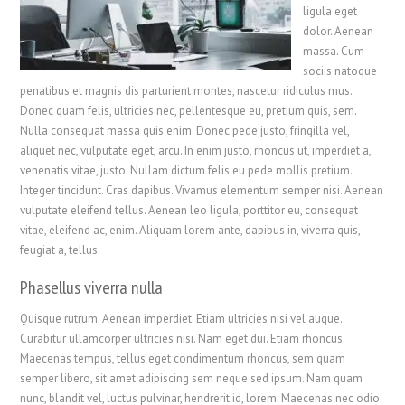
ligula eget
dolor. Aenean
massa. Cum
sociis natoque
penatibus et magnis dis parturient montes, nascetur ridiculus mus.
Donec quam felis, ultricies nec, pellentesque eu, pretium quis, sem.
Nulla consequat massa quis enim. Donec pede justo, fringilla vel,
aliquet nec, vulputate eget, arcu. In enim justo, rhoncus ut, imperdiet a,
venenatis vitae, justo. Nullam dictum felis eu pede mollis pretium.
Integer tincidunt. Cras dapibus. Vivamus elementum semper nisi. Aenean
vulputate eleifend tellus. Aenean leo ligula, porttitor eu, consequat
vitae, eleifend ac, enim. Aliquam lorem ante, dapibus in, viverra quis,
feugiat a, tellus.
Phasellus viverra nulla
Quisque rutrum. Aenean imperdiet. Etiam ultricies nisi vel augue.
Curabitur ullamcorper ultricies nisi. Nam eget dui. Etiam rhoncus.
Maecenas tempus, tellus eget condimentum rhoncus, sem quam
semper libero, sit amet adipiscing sem neque sed ipsum. Nam quam
nunc, blandit vel, luctus pulvinar, hendrerit id, lorem. Maecenas nec odio