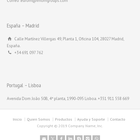
Correo :eurom@imomgroups.com
España – Madrid
Calle Martínez Villergas 49, Planta 1, Oficina 104, 28027 Madrid,
España.
+34 691 097 762
Portugal – Lisboa
Avenida Dom João 50B, 4ª planta, 1990-095 Lisboa. +351 911 558 669
Inicio
Quien Somos
Productos
Ayuda y Soporte
Contacto
Copyright © 2019 Company Name, Inc.