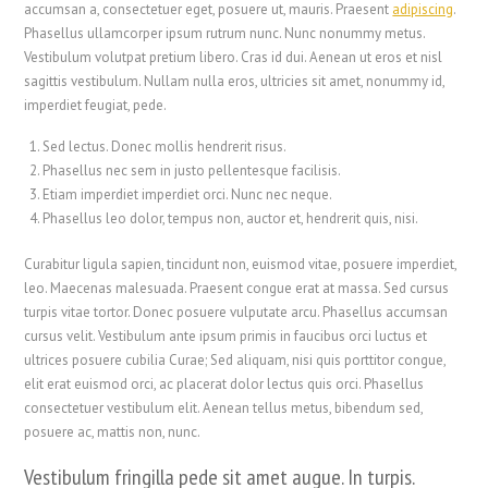
accumsan a, consectetuer eget, posuere ut, mauris. Praesent
adipiscing
.
Phasellus ullamcorper ipsum rutrum nunc. Nunc nonummy metus.
Vestibulum volutpat pretium libero. Cras id dui. Aenean ut eros et nisl
sagittis vestibulum. Nullam nulla eros, ultricies sit amet, nonummy id,
imperdiet feugiat, pede.
Sed lectus. Donec mollis hendrerit risus.
Phasellus nec sem in justo pellentesque facilisis.
Etiam imperdiet imperdiet orci. Nunc nec neque.
Phasellus leo dolor, tempus non, auctor et, hendrerit quis, nisi.
Curabitur ligula sapien, tincidunt non, euismod vitae, posuere imperdiet,
leo. Maecenas malesuada. Praesent congue erat at massa. Sed cursus
turpis vitae tortor. Donec posuere vulputate arcu. Phasellus accumsan
cursus velit. Vestibulum ante ipsum primis in faucibus orci luctus et
ultrices posuere cubilia Curae; Sed aliquam, nisi quis porttitor congue,
elit erat euismod orci, ac placerat dolor lectus quis orci. Phasellus
consectetuer vestibulum elit. Aenean tellus metus, bibendum sed,
posuere ac, mattis non, nunc.
Vestibulum fringilla pede sit amet augue. In turpis.