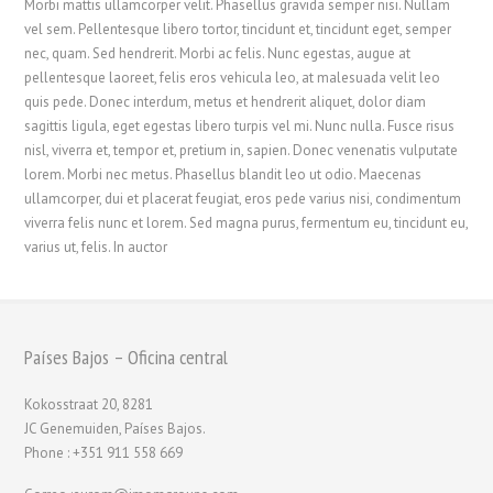
Morbi mattis ullamcorper velit. Phasellus gravida semper nisi. Nullam
vel sem. Pellentesque libero tortor, tincidunt et, tincidunt eget, semper
nec, quam. Sed hendrerit. Morbi ac felis. Nunc egestas, augue at
pellentesque laoreet, felis eros vehicula leo, at malesuada velit leo
quis pede. Donec interdum, metus et hendrerit aliquet, dolor diam
sagittis ligula, eget egestas libero turpis vel mi. Nunc nulla. Fusce risus
nisl, viverra et, tempor et, pretium in, sapien. Donec venenatis vulputate
lorem. Morbi nec metus. Phasellus blandit leo ut odio. Maecenas
ullamcorper, dui et placerat feugiat, eros pede varius nisi, condimentum
viverra felis nunc et lorem. Sed magna purus, fermentum eu, tincidunt eu,
varius ut, felis. In auctor
Países Bajos – Oficina central
Kokosstraat 20, 8281
JC Genemuiden, Países Bajos.
Phone : +351 911 558 669