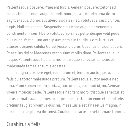
Pellentesque posuere. Praesent turpis. Aenean posuere, tortor sed
cursus feugiat, nunc augue blandit nunc, eu sollicitudin urna dolor
sagittis lacus. Donec elit libero, sodales nec, volutpat a, suscipit non,
turpis. Nullam sagittis. Suspendisse pulvinar, augue ac venenatis
condimentum, sem libero volutpat nibh, nec pellentesque velit pede
quis nunc. Vestibulum ante ipsum primis in faucibus orci luctus et
ultrices posuere cubilia Curae; Fusce id purus. Ut varius tincidunt libero.
Phasellus dolor. Maecenas vestibulum mollis diam. Pellentesque ut
neque. Pellentesque habitant morbi tristique senectus et netus et
malesuada fames ac turpis egestas.
In dui magna, posuere eget, vestibulum et, tempor auctor, justo. In ac
felis quis tortor malesuada pretium. Pellentesque auctor neque nec
urna. Proin sapien ipsum, porta a, auctor quis, euismod ut, mi. Aenean
viverra rhoncus pede. Pellentesque habitant morbi tristique senectus et
netus et malesuada fames ac turpis egestas. Ut non enim eleifend felis
pretium feugiat. Vivamus quis mi. Phasellus a est. Phasellus magna. In
hac habitasse platea dictumst. Curabitur at lacus ac velit ornare lobortis.
Curabitur a felis