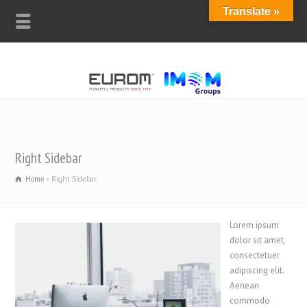
Translate »
Right Sidebar
Home
Right Sidebar
Lorem ipsum
dolor sit amet,
consectetuer
adipiscing elit.
Aenean
commodo