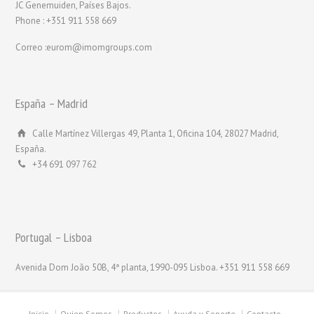
JC Genemuiden, Países Bajos.
Phone : +351 911 558 669
Correo :eurom@imomgroups.com
España – Madrid
Calle Martínez Villergas 49, Planta 1, Oficina 104, 28027 Madrid,
España.
+34 691 097 762
Portugal – Lisboa
Avenida Dom João 50B, 4ª planta, 1990-095 Lisboa. +351 911 558 669
Inicio
Quien Somos
Productos
Ayuda y Soporte
Contacto