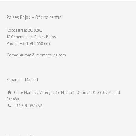
Países Bajos – Oficina central
Kokosstraat 20, 8281
JC Genemuiden, Países Bajos.
Phone : +351 911 558 669
Correo :eurom@imomgroups.com
España – Madrid
Calle Martínez Villergas 49, Planta 1, Oficina 104, 28027 Madrid,
España.
+34 691 097 762