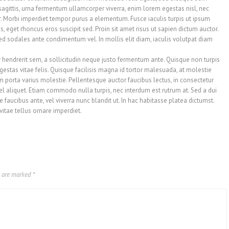
 sagittis, urna fermentum ullamcorper viverra, enim lorem egestas nisl, nec
. Morbi imperdiet tempor purus a elementum. Fusce iaculis turpis ut ipsum
is, eget rhoncus eros suscipit sed. Proin sit amet risus ut sapien dictum auctor.
ed sodales ante condimentum vel. In mollis elit diam, iaculis volutpat diam
r hendrerit sem, a sollicitudin neque justo fermentum ante. Quisque non turpis
stas vitae felis. Quisque facilisis magna id tortor malesuada, at molestie
porta varius molestie. Pellentesque auctor faucibus lectus, in consectetur
 vel aliquet. Etiam commodo nulla turpis, nec interdum est rutrum at. Sed a dui
faucibus ante, vel viverra nunc blandit ut. In hac habitasse platea dictumst.
itae tellus ornare imperdiet.
s are marked
*