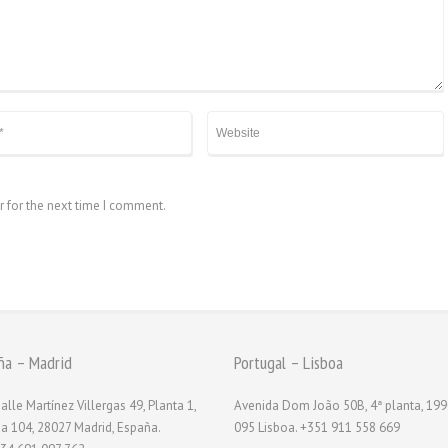
r for the next time I comment.
ña – Madrid
Portugal – Lisboa
alle Martínez Villergas 49, Planta 1,
Avenida Dom João 50B, 4ª planta, 199
na 104, 28027 Madrid, España.
095 Lisboa. +351 911 558 669