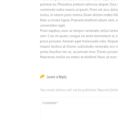
pulvinar eu. Phasellus pretium vehicula aliquet. Duis
commodo nulla mauris ut ipsum. Proin vel arcu dolor
luctus, in rutrum justo viverra. Etiam dictum mattis fel
Nam a ornare ligula. Praesent eleifend rutrum sem, s
consectetur eget.
Proin dapibus, nunc ac tempor venenatis, tellus torto
sem. Cras mi quam, congue sit amet elementum ut, ege
purus posuere. Aenean eget malesuada odio. Aliquam 
mauris facilisis at. Donec sollicitudin venenatis orci
porta, faucibus leo ac, accumsan risus. Donec posuere 
Maecenas mollis eu metus et eleifend. Nunc ut nunc v
Leave a Reply
Your email address will not be published.
Required field