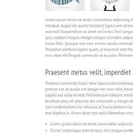
Lorem ipsum dolor sit amet, consectetur adipiscing el
volutpat, augue vel auctor tincidunt, ligula sem phare
euismod. Suspendisse sit amet est lectus. Sed congu
quis, sodales magna. Integer congue convallis adipis
luctus felis. Quisque non sem a enim iaculis venenati
Phasellus eleifend sapien quam, ut euismod ante fringil
eros vitae elit feugiat commodo ut eu justo. Pellent
Praesent metus velit, imperdiet 
Vivamus commodo turpis vitae ligula luctus malesuad
pretium est, at iaculis est. Integer nec eros velit. Aen
sagittis est nulla et velit. Pellentesque habitant mor
tincidunt urna, vel placerat dui commodo a. Integer p
non condimentum nisi vehicula ut. Fusce pretium nisi p
erat dapibus in. Ut nec diam non nulla bibendum orna
Lorem ipsum dolor sit amet, consectetur adipiscing
Donec scelerisque ante tempus nisi congue porttit