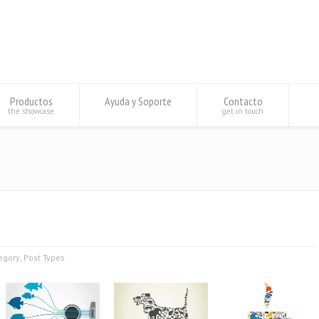
Productos
Ayuda y Soporte
Contacto
the showcase
get in touch
egory
,
Post Types