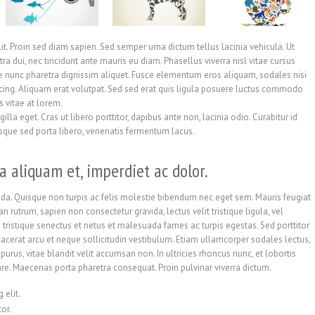
it. Proin sed diam sapien. Sed semper urna dictum tellus lacinia vehicula. Ut
tra dui, nec tincidunt ante mauris eu diam. Phasellus viverra nisl vitae cursus
e nunc pharetra dignissim aliquet. Fusce elementum eros aliquam, sodales nisi
cing. Aliquam erat volutpat. Sed sed erat quis ligula posuere luctus commodo
s vitae at lorem.
la eget. Cras ut libero porttitor, dapibus ante non, lacinia odio. Curabitur id
esque sed porta libero, venenatis fermentum lacus.
a aliquam et, imperdiet ac dolor.
a. Quisque non turpis ac felis molestie bibendum nec eget sem. Mauris feugiat
ean rutrum, sapien non consectetur gravida, lectus velit tristique ligula, vel
bi tristique senectus et netus et malesuada fames ac turpis egestas. Sed porttitor
lacerat arcu et neque sollicitudin vestibulum. Etiam ullamcorper sodales lectus,
urus, vitae blandit velit accumsan non. In ultricies rhoncus nunc, et lobortis
re. Maecenas porta pharetra consequat. Proin pulvinar viverra dictum.
 elit.
or.