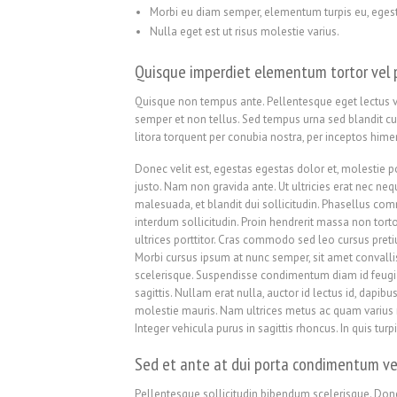
Morbi eu diam semper, elementum turpis eu, ege
Nulla eget est ut risus molestie varius.
Quisque imperdiet elementum tortor vel 
Quisque non tempus ante. Pellentesque eget lectus va
semper et non tellus. Sed tempus urna sed blandit c
litora torquent per conubia nostra, per inceptos himen
Donec velit est, egestas egestas dolor et, molestie p
justo. Nam non gravida ante. Ut ultricies erat nec ne
malesuada, et blandit dui sollicitudin. Phasellus c
interdum sollicitudin. Proin hendrerit massa non tort
ultrices porttitor. Cras commodo sed leo cursus pret
Morbi cursus ipsum at nunc semper, sit amet convalli
scelerisque. Suspendisse condimentum diam id feugi
sagittis. Nullam erat nulla, auctor id lectus id, dapibu
molestie mauris. Nam ultrices metus ac quam varius m
Integer vehicula purus in sagittis rhoncus. In quis tu
Sed et ante at dui porta condimentum ve
Pellentesque sollicitudin bibendum scelerisque. Donec