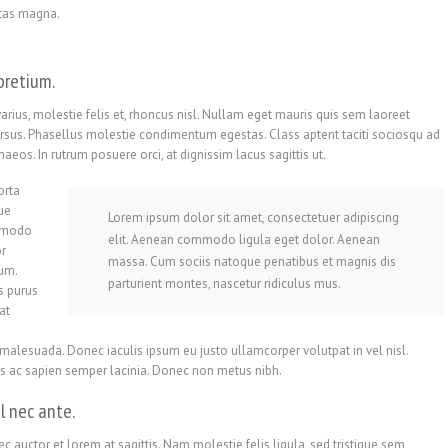
stas magna.
pretium.
rius, molestie felis et, rhoncus nisl. Nullam eget mauris quis sem laoreet
ursus. Phasellus molestie condimentum egestas. Class aptent taciti sociosqu ad
aeos. In rutrum posuere orci, at dignissim lacus sagittis ut.
orta
que
Lorem ipsum dolor sit amet, consectetuer adipiscing
ommodo
elit. Aenean commodo ligula eget dolor. Aenean
or
massa. Cum sociis natoque penatibus et magnis dis
ium.
parturient montes, nascetur ridiculus mus.
s purus
at
s
alesuada. Donec iaculis ipsum eu justo ullamcorper volutpat in vel nisl.
rpis ac sapien semper lacinia. Donec non metus nibh.
l nec ante.
 auctor et lorem at sagittis. Nam molestie felis ligula, sed tristique sem