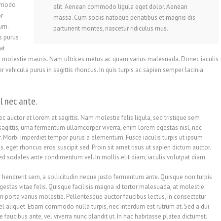
ommodo
elit. Aenean commodo ligula eget dolor. Aenean
or
massa. Cum sociis natoque penatibus et magnis dis
ium.
parturient montes, nascetur ridiculus mus.
s purus
at
ibus molestie mauris. Nam ultrices metus ac quam varius malesuada. Donec iaculis
r vehicula purus in sagittis rhoncus. In quis turpis ac sapien semper lacinia.
l nec ante.
 auctor et lorem at sagittis. Nam molestie felis ligula, sed tristique sem
 sagittis, urna fermentum ullamcorper viverra, enim lorem egestas nisl, nec
. Morbi imperdiet tempor purus a elementum. Fusce iaculis turpis ut ipsum
is, eget rhoncus eros suscipit sed. Proin sit amet risus ut sapien dictum auctor.
ed sodales ante condimentum vel. In mollis elit diam, iaculis volutpat diam
r hendrerit sem, a sollicitudin neque justo fermentum ante. Quisque non turpis
stas vitae felis. Quisque facilisis magna id tortor malesuada, at molestie
porta varius molestie. Pellentesque auctor faucibus lectus, in consectetur
 vel aliquet. Etiam commodo nulla turpis, nec interdum est rutrum at. Sed a dui
faucibus ante, vel viverra nunc blandit ut. In hac habitasse platea dictumst.