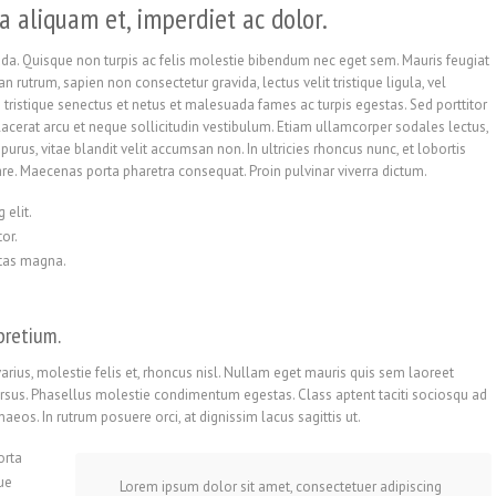
a aliquam et, imperdiet ac dolor.
a. Quisque non turpis ac felis molestie bibendum nec eget sem. Mauris feugiat
ean rutrum, sapien non consectetur gravida, lectus velit tristique ligula, vel
bi tristique senectus et netus et malesuada fames ac turpis egestas. Sed porttitor
lacerat arcu et neque sollicitudin vestibulum. Etiam ullamcorper sodales lectus,
urus, vitae blandit velit accumsan non. In ultricies rhoncus nunc, et lobortis
re. Maecenas porta pharetra consequat. Proin pulvinar viverra dictum.
 elit.
or.
stas magna.
pretium.
rius, molestie felis et, rhoncus nisl. Nullam eget mauris quis sem laoreet
ursus. Phasellus molestie condimentum egestas. Class aptent taciti sociosqu ad
aeos. In rutrum posuere orci, at dignissim lacus sagittis ut.
orta
que
Lorem ipsum dolor sit amet, consectetuer adipiscing