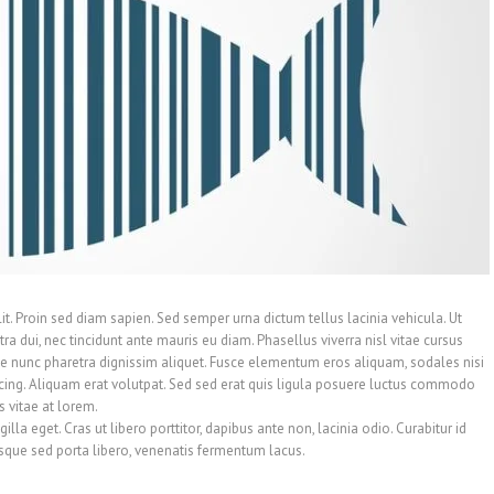
it. Proin sed diam sapien. Sed semper urna dictum tellus lacinia vehicula. Ut
tra dui, nec tincidunt ante mauris eu diam. Phasellus viverra nisl vitae cursus
 nunc pharetra dignissim aliquet. Fusce elementum eros aliquam, sodales nisi
cing. Aliquam erat volutpat. Sed sed erat quis ligula posuere luctus commodo
s vitae at lorem.
la eget. Cras ut libero porttitor, dapibus ante non, lacinia odio. Curabitur id
esque sed porta libero, venenatis fermentum lacus.