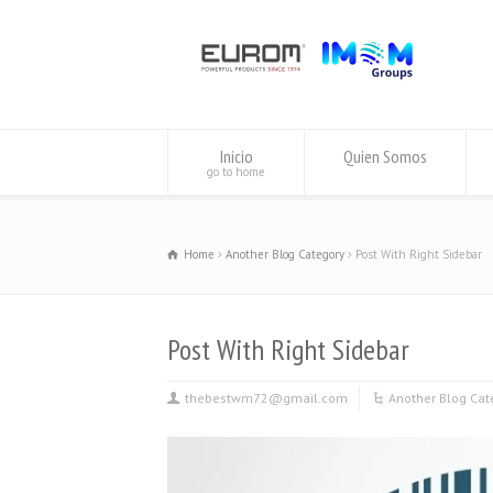
Inicio
Quien Somos
go to home
Home
Another Blog Category
Post With Right Sidebar
Post With Right Sidebar
thebestwm72@gmail.com
Another Blog Cat