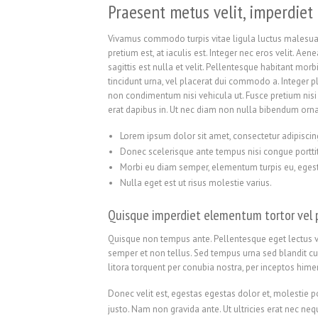
Praesent metus velit, imperdiet 
Vivamus commodo turpis vitae ligula luctus malesuad
pretium est, at iaculis est. Integer nec eros velit. Aen
sagittis est nulla et velit. Pellentesque habitant mor
tincidunt urna, vel placerat dui commodo a. Integer p
non condimentum nisi vehicula ut. Fusce pretium nisi p
erat dapibus in. Ut nec diam non nulla bibendum orna
Lorem ipsum dolor sit amet, consectetur adipiscing
Donec scelerisque ante tempus nisi congue porttit
Morbi eu diam semper, elementum turpis eu, ege
Nulla eget est ut risus molestie varius.
Quisque imperdiet elementum tortor vel 
Quisque non tempus ante. Pellentesque eget lectus va
semper et non tellus. Sed tempus urna sed blandit c
litora torquent per conubia nostra, per inceptos himen
Donec velit est, egestas egestas dolor et, molestie p
justo. Nam non gravida ante. Ut ultricies erat nec ne