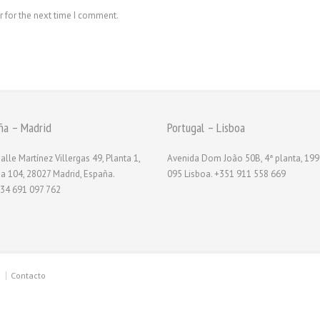
r for the next time I comment.
ña – Madrid
Portugal – Lisboa
alle Martínez Villergas 49, Planta 1,
Avenida Dom João 50B, 4ª planta, 199
na 104, 28027 Madrid, España.
095 Lisboa. +351 911 558 669
34 691 097 762
Contacto