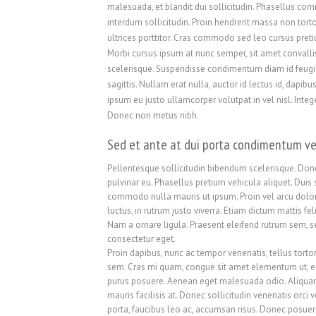
malesuada, et blandit dui sollicitudin. Phasellus c
interdum sollicitudin. Proin hendrerit massa non tort
ultrices porttitor. Cras commodo sed leo cursus pret
Morbi cursus ipsum at nunc semper, sit amet convalli
scelerisque. Suspendisse condimentum diam id feugi
sagittis. Nullam erat nulla, auctor id lectus id, dap
ipsum eu justo ullamcorper volutpat in vel nisl. Intege
Donec non metus nibh.
Sed et ante at dui porta condimentum ve
Pellentesque sollicitudin bibendum scelerisque. Donec
pulvinar eu. Phasellus pretium vehicula aliquet. Duis
commodo nulla mauris ut ipsum. Proin vel arcu dolor
luctus, in rutrum justo viverra. Etiam dictum mattis fel
Nam a ornare ligula. Praesent eleifend rutrum sem, s
consectetur eget.
Proin dapibus, nunc ac tempor venenatis, tellus torto
sem. Cras mi quam, congue sit amet elementum ut, ege
purus posuere. Aenean eget malesuada odio. Aliquam 
mauris facilisis at. Donec sollicitudin venenatis orci
porta, faucibus leo ac, accumsan risus. Donec posuere 