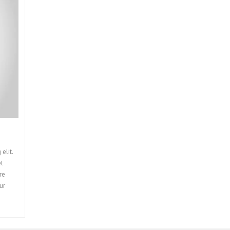
elit.
et
re
ur