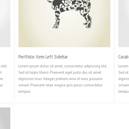
Portfolio Item Left Sidebar
Curab
elit.
Lorem ipsum dolor sit amet, consectetur adipiscing elit.
Lorem 
et
Sed ut turpis libero. Praesent eget justo dui, sit amet
Sed ut 
re
dignissim risus. Integer pretium urna id nunc posuere
dignis
ur
ornare. Praesent vitae magna quis purus consectetur
ornare
tempus.
tempu