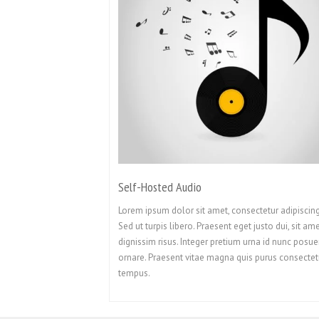
Self-Hosted Audio
Lorem ipsum dolor sit amet, consectetur adipiscing 
Sed ut turpis libero. Praesent eget justo dui, sit am
dignissim risus. Integer pretium urna id nunc posue
ornare. Praesent vitae magna quis purus consectet
tempus.