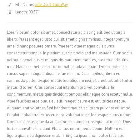
File Name:
Lets Do It This Way
Length: 00:57”
Lorem ipsum dolor sit amet, consectetur adipiscing elit. Sed ut turpis
libero. Praesent eget justo dui, sit amet dignissim risus. Integer pretium
urna id nunc posuere ornare. Praesent vitae magna quis purus
consectetur tempus. In pretium suscipit odio sed malesuada. Cum sociis
natoque penatibus et magnis dis parturient montes, nascetur ridiculus
mus. Mauris id metus nec tortor malesuada aliquam. Donec non risus
cursus sapien aliquet aliquet vitae et sem. Duis dapibus, libero eu
commodo pellentesque, metus leo aliquam nisi, sit amet lobortis tortor
metus id lorem. Cras consequat interdum orci vel convallis. In
condimentum, metus quis tincidunt tempor, elit neque consectetur nulla,
vitae faucibus eros purus eu elit. In eget ipsum est, et ultricies neque.
Aliquam erat volutpat. Sed hendrerit mauris ac lorem pulvinar euismod.
Curabitur pharetra lectus eu nunc volutpat id pellentesque purus rutrum.
Donec nisl risus, gravida at euismod sit amet, consequat at massa. Duis
luctus convallis tincidunt. Phasellus nec imperdiet enim. Nullam eu
ligula quam, eu dignissim erat. In fringilla ipsum non dolor faucibus