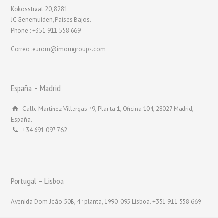
Kokosstraat 20, 8281
JC Genemuiden, Países Bajos.
Phone : +351 911 558 669
Correo :eurom@imomgroups.com
España – Madrid
Calle Martínez Villergas 49, Planta 1, Oficina 104, 28027 Madrid,
España.
+34 691 097 762
Portugal – Lisboa
Avenida Dom João 50B, 4ª planta, 1990-095 Lisboa. +351 911 558 669