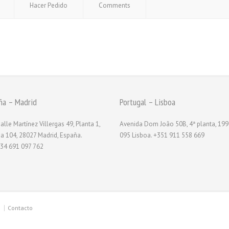
Hacer Pedido
Comments
ña – Madrid
Portugal – Lisboa
alle Martínez Villergas 49, Planta 1,
Avenida Dom João 50B, 4ª planta, 199
na 104, 28027 Madrid, España.
095 Lisboa. +351 911 558 669
34 691 097 762
Contacto