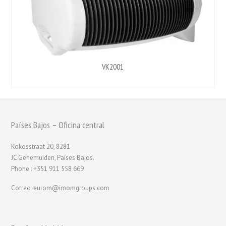
VK2001
Países Bajos – Oficina central
Kokosstraat 20, 8281
JC Genemuiden, Países Bajos.
Phone : +351 911 558 669
Correo :eurom@imomgroups.com