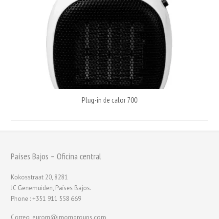
Plug-in de calor 700
Países Bajos – Oficina central
Kokosstraat 20, 8281
JC Genemuiden, Países Bajos.
Phone : +351 911 558 669
Correo :eurom@imomgroups.com