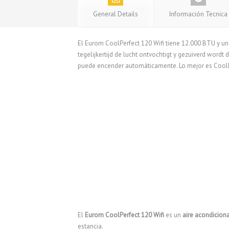
General Details
Información Tecnica
El Eurom CoolPerfect 120 Wifi tiene 12.000 BTU y un 
tegelijkertijd de lucht ontvochtigt y gezuiverd wordt
puede encender automáticamente. Lo mejor es CoolPe
El
Eurom CoolPerfect 120 Wifi
es un
aire acondiciona
estancia.