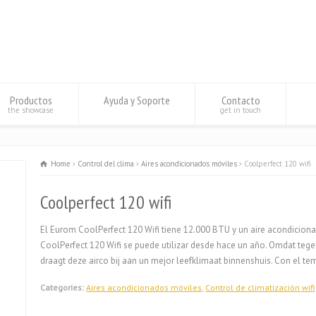
Productos
Ayuda y Soporte
Contacto
the showcase
get in touch
Home
Control del clima
Aires acondicionados móviles
Coolperfect 120 wifi
Coolperfect 120 wifi
El Eurom CoolPerfect 120 Wifi tiene 12.000 BTU y un aire acondiciona
CoolPerfect 120 Wifi se puede utilizar desde hace un año. Omdat tegeli
draagt ​​deze airco bij aan un mejor leefklimaat binnenshuis. Con el t
Categories:
Aires acondicionados móviles
,
Control de climatización wifi