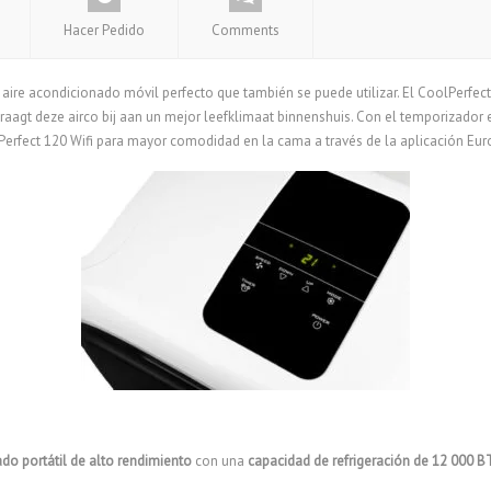
Hacer Pedido
Comments
aire acondicionado móvil perfecto que también se puede utilizar. El CoolPerfect
 draagt ​​deze airco bij aan un mejor leefklimaat binnenshuis. Con el temporizador
rfect 120 Wifi para mayor comodidad en la cama a través de la aplicación Eu
do portátil de alto rendimiento
con una
capacidad de refrigeración de 12 000 