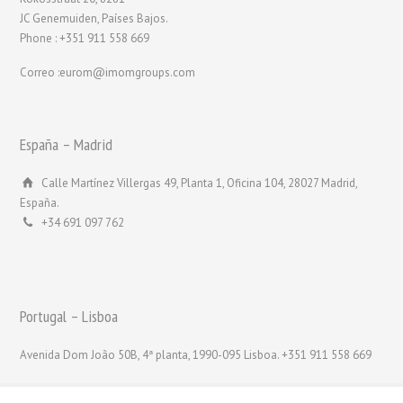
JC Genemuiden, Países Bajos.
Phone : +351 911 558 669
Correo :eurom@imomgroups.com
España – Madrid
Calle Martínez Villergas 49, Planta 1, Oficina 104, 28027 Madrid,
España.
+34 691 097 762
Portugal – Lisboa
Avenida Dom João 50B, 4ª planta, 1990-095 Lisboa. +351 911 558 669