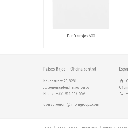
E-Infrarrojos 600
Países Bajos – Oficina central
Espa
Kokosstraat 20, 8281
C
JC Genemuiden, Países Bajos.
Ofici
Phone : +351 911 558 669
+
Correo :eurom@imomgroups.com
Inicio
Quien Somos
Productos
Ayuda y Soporte