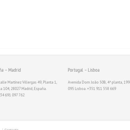
ña – Madrid
Portugal – Lisboa
alle Martínez Villergas 49, Planta 1,
Avenida Dom João 50B, 4ª planta, 199
na 104, 28027 Madrid, España.
095 Lisboa. +351 911 558 669
34 691 097 762
Contacto