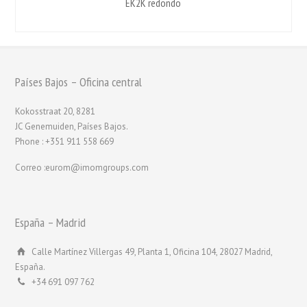
EK2K redondo
Países Bajos – Oficina central
Kokosstraat 20, 8281
JC Genemuiden, Países Bajos.
Phone : +351 911 558 669
Correo :eurom@imomgroups.com
España – Madrid
Calle Martínez Villergas 49, Planta 1, Oficina 104, 28027 Madrid,
España.
+34 691 097 762