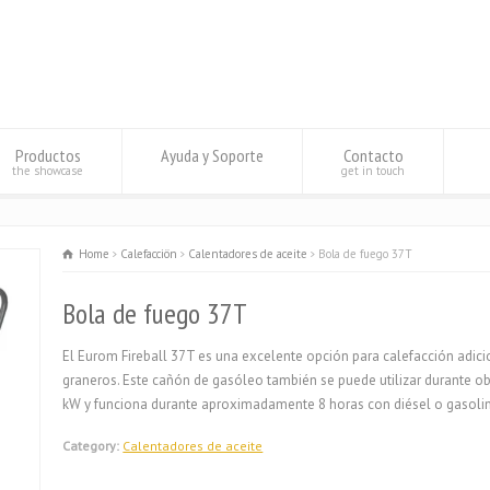
Productos
Ayuda y Soporte
Contacto
the showcase
get in touch
Home
Calefacciön
Calentadores de aceite
Bola de fuego 37T
Bola de fuego 37T
El Eurom Fireball 37T es una excelente opción para calefacción adic
graneros. Este cañón de gasóleo también se puede utilizar durante obr
kW y funciona durante aproximadamente 8 horas con diésel o gasolina,
Category:
Calentadores de aceite