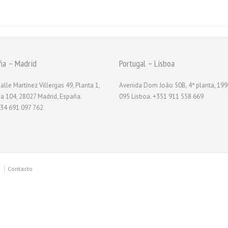
ña – Madrid
Portugal – Lisboa
alle Martínez Villergas 49, Planta 1,
Avenida Dom João 50B, 4ª planta, 199
na 104, 28027 Madrid, España.
095 Lisboa. +351 911 558 669
34 691 097 762
Contacto