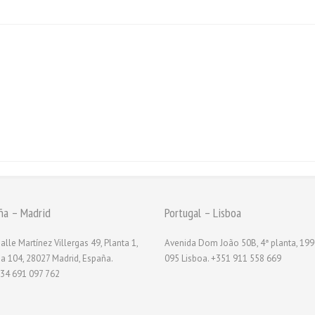
ña – Madrid
Portugal – Lisboa
alle Martínez Villergas 49, Planta 1,
Avenida Dom João 50B, 4ª planta, 199
na 104, 28027 Madrid, España.
095 Lisboa. +351 911 558 669
34 691 097 762