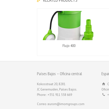
Flujo 400
Países Bajos – Oficina central
Espa
Kokosstraat 20, 8281
C
JC Genemuiden, Países Bajos.
Ofici
Phone : +351 911 558 669
+
Correo :eurom@imomgroups.com