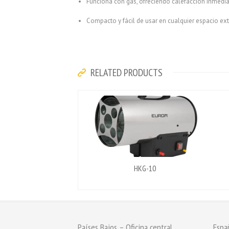
Funciona con gas, ofreciendo calefacción inmediat
Compacto y fácil de usar en cualquier espacio ext
RELATED PRODUCTS
HKG-10
Países Bajos – Oficina central
Espa