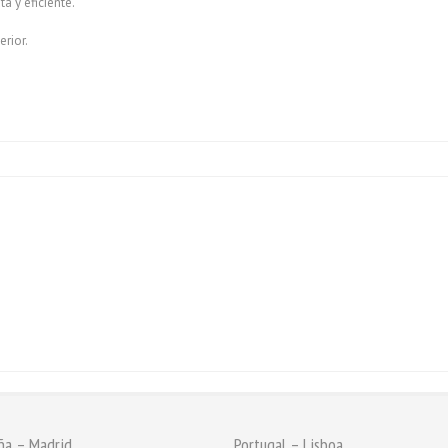
a y eficiente.
erior.
ña – Madrid
Portugal – Lisboa