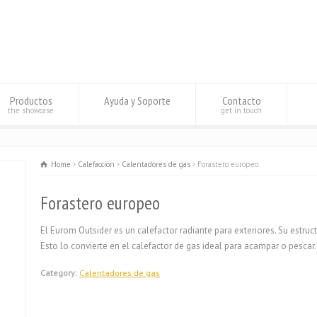
Productos
Ayuda y Soporte
Contacto
the showcase
get in touch
Home
Calefacciön
Calentadores de gas
Forastero europeo
Forastero europeo
El Eurom Outsider es un calefactor radiante para exteriores. Su estructu
Esto lo convierte en el calefactor de gas ideal para acampar o pescar.
Category:
Calentadores de gas