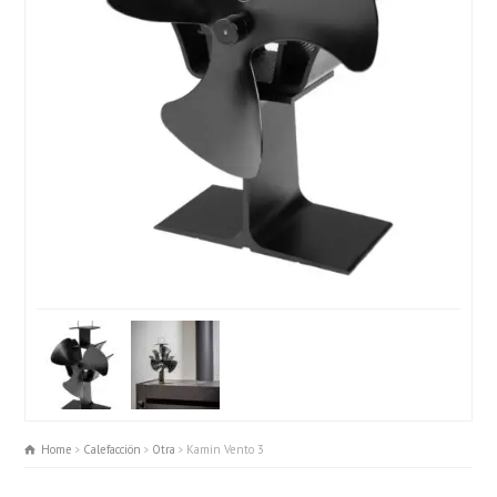
Home
Calefacciön
Otra
Kamin Vento 3