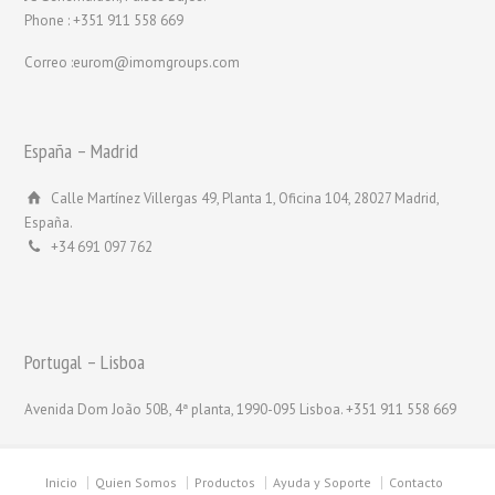
Phone : +351 911 558 669
Correo :eurom@imomgroups.com
España – Madrid
Calle Martínez Villergas 49, Planta 1, Oficina 104, 28027 Madrid,
España.
+34 691 097 762
Portugal – Lisboa
Avenida Dom João 50B, 4ª planta, 1990-095 Lisboa. +351 911 558 669
Inicio
Quien Somos
Productos
Ayuda y Soporte
Contacto