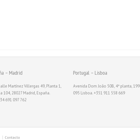
ña – Madrid
Portugal – Lisboa
alle Martínez Villergas 49, Planta 1,
Avenida Dom João 50B, 4ª planta, 199
na 104, 28027 Madrid, España.
095 Lisboa. +351 911 558 669
34 691 097 762
Contacto