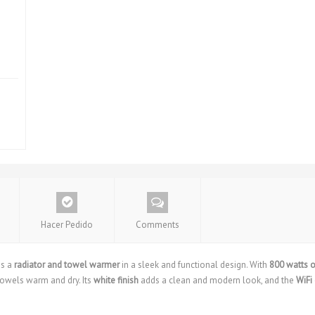
Hacer Pedido
Comments
s a
radiator and towel warmer
in a sleek and functional design. With
800 watts 
towels warm and dry. Its
white finish
adds a clean and modern look, and the
WiFi