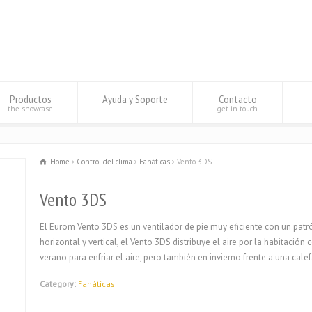
Productos
Ayuda y Soporte
Contacto
the showcase
get in touch
Home
Control del clima
Fanáticas
Vento 3DS
Vento 3DS
El Eurom Vento 3DS es un ventilador de pie muy eficiente con un patró
horizontal y vertical, el Vento 3DS distribuye el aire por la habitación 
verano para enfriar el aire, pero también en invierno frente a una cale
Category:
Fanáticas