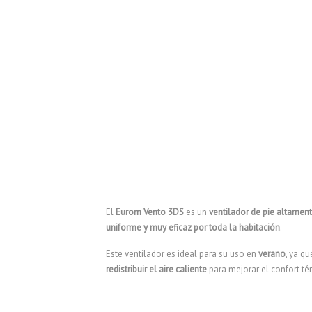
El
Eurom Vento 3DS
es un
ventilador de pie altament
uniforme y muy eficaz por toda la habitación
.
Este ventilador es ideal para su uso en
verano
, ya q
redistribuir el aire caliente
para mejorar el confort té