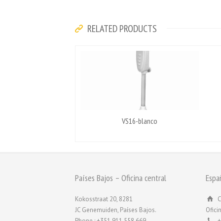
RELATED PRODUCTS
VS16-blanco
Países Bajos – Oficina central
Espa
Kokosstraat 20, 8281
C
JC Genemuiden, Países Bajos.
Ofici
Phone : +351 911 558 669
+