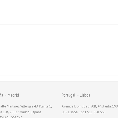
ña – Madrid
Portugal – Lisboa
alle Martínez Villergas 49, Planta 1,
Avenida Dom João 50B, 4ª planta, 199
na 104, 28027 Madrid, España.
095 Lisboa. +351 911 558 669
34 691 097 762