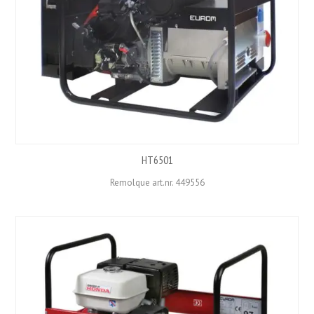
HT6501
Remolque art.nr. 449556