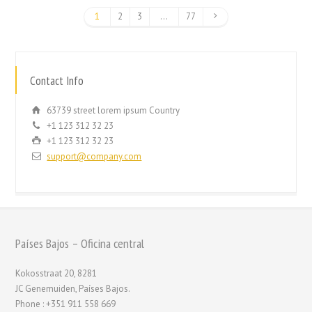
1
2
3
…
77
Contact Info
63739 street lorem ipsum Country
+1 123 312 32 23
+1 123 312 32 23
support@company.com
Países Bajos – Oficina central
Kokosstraat 20, 8281
JC Genemuiden, Países Bajos.
Phone : +351 911 558 669