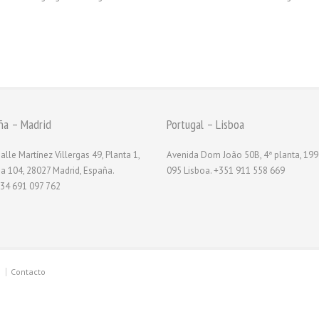
ña – Madrid
Portugal – Lisboa
alle Martínez Villergas 49, Planta 1,
Avenida Dom João 50B, 4ª planta, 199
na 104, 28027 Madrid, España.
095 Lisboa. +351 911 558 669
34 691 097 762
Contacto