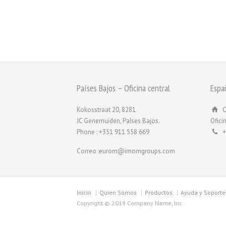
Países Bajos – Oficina central
Espa
Kokosstraat 20, 8281
C
JC Genemuiden, Países Bajos.
Ofici
Phone : +351 911 558 669
+
Correo :eurom@imomgroups.com
Inicio
Quien Somos
Productos
Ayuda y Soporte
Copyright © 2019 Company Name, Inc.