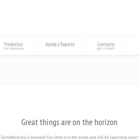
Productos
Ayuda y Soporte
Contacto
the showcase
get in touch
Great things are on the horizon
Something big is brewing! Our store is in the works and will be launching soon!