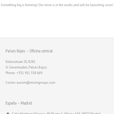
Something big is brewing! Our store is in the works and will be launching soon!
Países Bajos – Oficina central
Kokosstraat 20, 8281
JC Genemuiden, Países Bajos.
Phone : +351 911 558 669
Correo :eurom@imomgroups.com
España – Madrid
Calle Martínez Villergas 49, Planta 1, Oficina 104, 28027 Madrid,