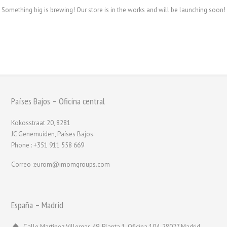
Something big is brewing! Our store is in the works and will be launching soon!
Países Bajos – Oficina central
Kokosstraat 20, 8281
JC Genemuiden, Países Bajos.
Phone : +351 911 558 669
Correo :eurom@imomgroups.com
España – Madrid
Calle Martínez Villergas 49, Planta 1, Oficina 104, 28027 Madrid,