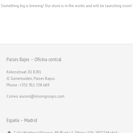
Something big is brewing! Our store is in the works and will be launching soon!
Países Bajos – Oficina central
Kokosstraat 20, 8281
JC Genemuiden, Países Bajos.
Phone : +351 911 558 669
Correo :eurom@imomgroups.com
España – Madrid
Calle Martínez Villergas 49, Planta 1, Oficina 104, 28027 Madrid,