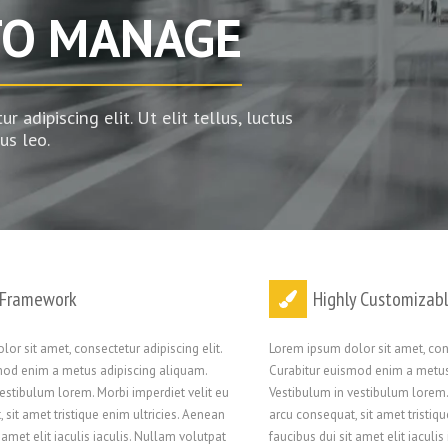
TO MANAGE
 adipiscing elit. Ut elit tellus, luctus
us leo.
 Framework
Highly Customizab
or sit amet, consectetur adipiscing elit.
Lorem ipsum dolor sit amet, cons
mod enim a metus adipiscing aliquam.
Curabitur euismod enim a metus
estibulum lorem. Morbi imperdiet velit eu
Vestibulum in vestibulum lorem.
 sit amet tristique enim ultricies. Aenean
arcu consequat, sit amet tristiq
 amet elit iaculis iaculis. Nullam volutpat
faucibus dui sit amet elit iaculis