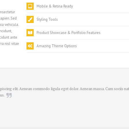
Post Full Width Page
Post With Left S
Mobile & Retina Ready
onsectetur
Lorem ipsum dolor sit amet, consectetur
Lorem ipsum dol
sapien. Sed
adipiscing elit. Pellentesque non eleifend
adipiscing elit.
Styling Tools
ia vehicula.
tellus. Ut dui velit, porttitor et accumsan ac,
tellus. Ut dui ve
ncidunt,
faucibus placerat sapien. Ut sapien erat,
faucibus placera
Product Showcase & Portfolio Features
ncidunt ante
vulputate non ultricies id, venenatis ac
vulputate non ult
ra nisl vitae
mauris. ..
mauris. ..
Amazing Theme Options
piscing elit. Aenean commodo ligula eget dolor. Aenean massa. Cum sociis na
us.