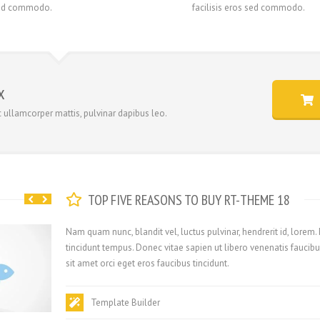
 sed commodo.
facilisis eros sed commodo.
x
ec ullamcorper mattis, pulvinar dapibus leo.
TOP FIVE REASONS TO BUY RT-THEME 18
Nam quam nunc, blandit vel, luctus pulvinar, hendrerit id, lorem
tincidunt tempus. Donec vitae sapien ut libero venenatis faucibu
sit amet orci eget eros faucibus tincidunt.
Template Builder
August 23, 2020
August 23, 2020