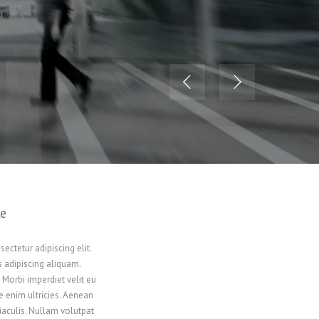
le
ectetur adipiscing elit.
 adipiscing aliquam.
 Morbi imperdiet velit eu
ue enim ultricies. Aenean
 iaculis. Nullam volutpat