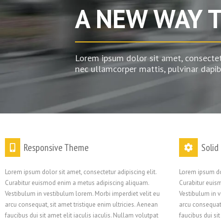
A NEW WAY 
Lorem ipsum dolor sit amet, consectetur
nec ullamcorper mattis, pulvinar dapib
Responsive Theme
Solid
Lorem ipsum dolor sit amet, consectetur adipiscing elit.
Lorem ipsum dol
Curabitur euismod enim a metus adipiscing aliquam.
Curabitur euis
Vestibulum in vestibulum lorem. Morbi imperdiet velit eu
Vestibulum in v
arcu consequat, sit amet tristique enim ultricies. Aenean
arcu consequat,
faucibus dui sit amet elit iaculis iaculis. Nullam volutpat
faucibus dui sit