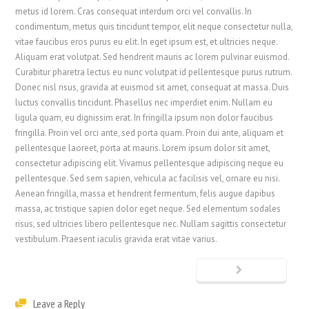
metus id lorem. Cras consequat interdum orci vel convallis. In
condimentum, metus quis tincidunt tempor, elit neque consectetur nulla,
vitae faucibus eros purus eu elit. In eget ipsum est, et ultricies neque.
Aliquam erat volutpat. Sed hendrerit mauris ac lorem pulvinar euismod.
Curabitur pharetra lectus eu nunc volutpat id pellentesque purus rutrum.
Donec nisl risus, gravida at euismod sit amet, consequat at massa. Duis
luctus convallis tincidunt. Phasellus nec imperdiet enim. Nullam eu
ligula quam, eu dignissim erat. In fringilla ipsum non dolor faucibus
fringilla. Proin vel orci ante, sed porta quam. Proin dui ante, aliquam et
pellentesque laoreet, porta at mauris. Lorem ipsum dolor sit amet,
consectetur adipiscing elit. Vivamus pellentesque adipiscing neque eu
pellentesque. Sed sem sapien, vehicula ac facilisis vel, ornare eu nisi.
Aenean fringilla, massa et hendrerit fermentum, felis augue dapibus
massa, ac tristique sapien dolor eget neque. Sed elementum sodales
risus, sed ultricies libero pellentesque nec. Nullam sagittis consectetur
vestibulum. Praesent iaculis gravida erat vitae varius.
Leave a Reply