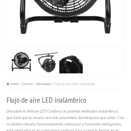
Home
Exterior
Aficionadas
Flujo de aire LED inalámbrico
Flujo de aire LED inalámbrico
Descubre el Airflow LED Cordless: el potente ventilador inalámbrico
que hará que tu verano sea más placentero dondequiera que estés. Con
su diseño robusto, funcionamiento silencioso y funciones inteligentes,
este ventilador es el compañero perfecto para acampar, fiestas en el